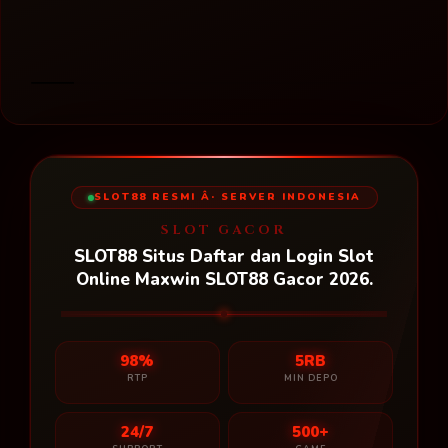
SLOT88 RESMI Â· SERVER INDONESIA
SLOT GACOR
SLOT88 Situs Daftar dan Login Slot
Online Maxwin SLOT88 Gacor 2026.
98%
5RB
RTP
MIN DEPO
24/7
500+