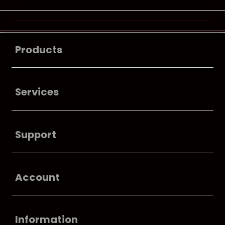
Buka
Footer Navigation
Products
Buka
Services
Buka
Support
Buka
Account
Buka
Information