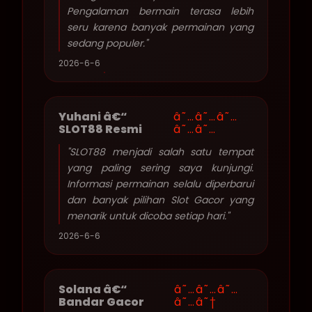
Pengalaman bermain terasa lebih
seru karena banyak permainan yang
sedang populer."
2026-6-6
Yuhani â€“
â˜…â˜…â˜…
SLOT88 Resmi
â˜…â˜…
"SLOT88 menjadi salah satu tempat
yang paling sering saya kunjungi.
Informasi permainan selalu diperbarui
dan banyak pilihan Slot Gacor yang
menarik untuk dicoba setiap hari."
2026-6-6
Solana â€“
â˜…â˜…â˜…
Bandar Gacor
â˜…â˜†