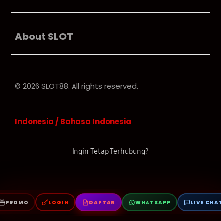
Buka
About SLOT
© 2026 SLOT88. All rights reserved.
Indonesia / Bahasa Indonesia
Ingin Tetap Terhubung?
Privasi
Legal
Peta Situs
PROMO
LOGIN
DAFTAR
WHATSAPP
LIVE CHA